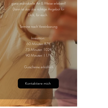
ganz individuelle Art & Weise erleben?
Dann ist das das richtige Angebot für
Dich, für euch.
Termine nach Vereinbarung
Investition:
60 Minuten 87€
75 Minuten 102€
90 Minuten 117€
Gutscheine erhältlich
Kontaktiere mich