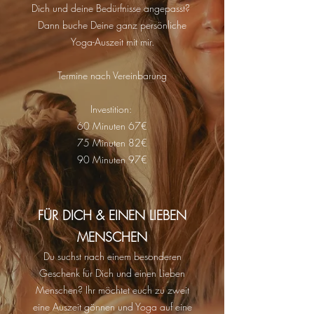
Dich und deine Bedürfnisse angepasst?
Dann buche Deine ganz persönliche
Yoga-Auszeit mit mir.
Termine nach Vereinbarung
Investition:
60 Minuten 67€
75 Minuten 82€
90 Minuten 97€
FÜR DICH & EINEN LIEBEN
MENSCHEN
Du suchst nach einem besonderen
Geschenk für Dich und einen Lieben
Menschen? Ihr möchtet euch zu zweit
eine Auszeit gönnen und Yoga auf eine