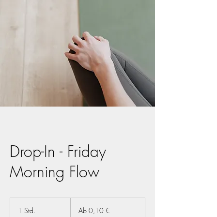
Drop-In - Friday
Morning Flow
Ab
0,10
1 Std.
1
Ab 0,10 €
Euro